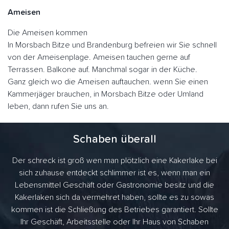
Ameisen
Die Ameisen kommen
In Morsbach Bitze und Brandenburg befreien wir Sie schnell
von der Ameisenplage. Ameisen tauchen gerne auf
Terrassen. Balkone auf. Manchmal sogar in der Küche.
Ganz gleich wo die Ameisen auftauchen. wenn Sie einen
Kammerjäger brauchen, in Morsbach Bitze oder Umland
leben, dann rufen Sie uns an.
Schaben überall
Der schreck ist groß wen man plötzlich eine Kakerlake bei
sich zuhause entdeckt schlimmer ist es, wenn man ein
Lebensmittel Geschäft oder Gastronomie besitz und die
Kakerlaken sich da vermehret haben, sollte es zu sowas
kommen ist die Schließung des Betriebes garantiert. Sollte
Ihr Geschäft, Arbeitsstelle oder Ihr Haus von Schaben