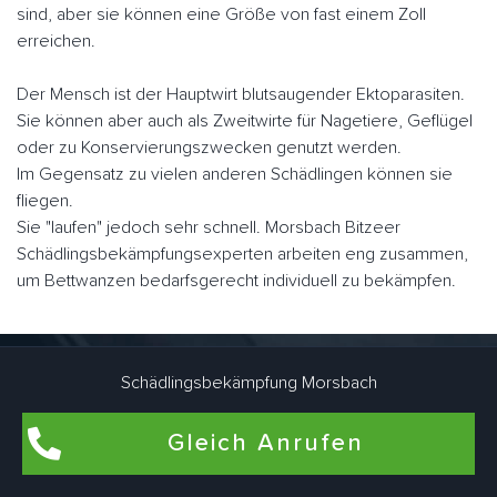
sind, aber sie können eine Größe von fast einem Zoll
erreichen.
Der Mensch ist der Hauptwirt blutsaugender Ektoparasiten.
Sie können aber auch als Zweitwirte für Nagetiere, Geflügel
oder zu Konservierungszwecken genutzt werden.
Im Gegensatz zu vielen anderen Schädlingen können sie
fliegen.
Sie "laufen" jedoch sehr schnell. Morsbach Bitzeer
Schädlingsbekämpfungsexperten arbeiten eng zusammen,
um Bettwanzen bedarfsgerecht individuell zu bekämpfen.
Flohbekämpfung in Morsbach Bitze
Schädlingsbekämpfung Morsbach
Flöhe kommen am häufigsten in Wohnungen und Häusern
Gleich Anrufen
vor, in denen Haustiere wie Hunde und Katzen leben. Auch
in Wohnräumen, die schon lange nicht mehr von Haustieren
bewohnt wurden, können Flöhe brüten. Dafür sind Katze und