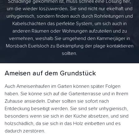
Schädlinge gekommen ist, muss schnell eine Lösung her,
um die wieder loszuwerden. Sie sind nicht nur ekelhaft und
unhygienisch, sondern finden auch durch Rohrleitungen und
Kabelschächten das perfekte System, um sich auch in
anderen Räumen oder Wohnungen aufzuteilen und zu
vermehren, weshalb Sie umgehend den Kammerjäger in
Morsbach Euelsloch zu Bekämpfung der plage kontaktieren
sollten.
Ameisen auf dem Grundstück
Auch Ameisenhaufen im Garten können später Folgen
haben. Sie könne sich auf die Gartenterrasse und in Ihrem
Zuhause ansiedeln. Daher sollten sie sofort nach
Entdeckung beseitigt werden. Sie sind sehr unhygienisch,
besonders wenn sie sich in der Küche absetzen, und sind
holzschädlich, da sie sich in das Holz einbetten und es
dadurch zerstören.