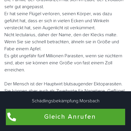
sehr gut angepasst.
Er hat seine Flügel verloren, seinen Körper, was dazu
geführt hat, dass er sich in vielen Ecken und Winkeln
versteckt hat, sein Augenlicht ist verkümmert.
Nicht lectularius, daher der Name, den der Klecks malte.
Wenn Sie sie schnell betrachten, ähneln sie in Größe und
Fabe einem Apfel.
Es gibt ungefähr fünf Millionen Parasiten, wenn sie nüchtern
sind, aber sie können eine Größe von fast einem Zoll
erreichen.
Der Mensch ist der Hauptwirt blutsaugender Ektoparasiten.
Sie können aber auch als Zweitwirte für Nagetiere, Geflügel
oder zu Konservierungszwecken genutzt werden.
Schädlingsbekämpfung Morsbach
Im Gegensatz zu vielen anderen Schädlingen können sie
fliegen.
Gleich Anrufen
Sie "laufen" jedoch sehr schnell. Morsbach Euelslocher
Schädlingsbekämpfungsexperten arbeiten eng zusammen,