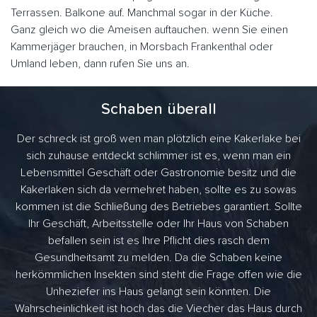
Terrassen. Balkone auf. Manchmal sogar in der Küche.
Ganz gleich wo die Ameisen auftauchen. wenn Sie einen
Kammerjäger brauchen, in Morsbach Frankenthal oder
Umland leben, dann rufen Sie uns an.
Schaben überall
Der schreck ist groß wen man plötzlich eine Kakerlake bei
sich zuhause entdeckt schlimmer ist es, wenn man ein
Lebensmittel Geschäft oder Gastronomie besitz und die
Kakerlaken sich da vermehret haben, sollte es zu sowas
kommen ist die Schließung des Betriebes garantiert. Sollte
Ihr Geschäft, Arbeitsstelle oder Ihr Haus von Schaben
befallen sein ist es Ihre Pflicht dies rasch dem
Gesundheitsamt zu melden. Da die Schaben keine
herkömmlichen Insekten sind steht die Frage offen wie die
Unheziefer ins Haus gelangt sein könnten. Die
Wahrscheinlichkeit ist hoch das die Viecher das Haus durch