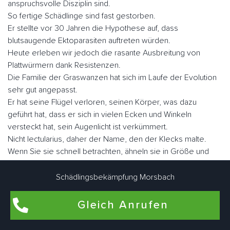
anspruchsvolle Disziplin sind.
So fertige Schädlinge sind fast gestorben.
Er stellte vor 30 Jahren die Hypothese auf, dass
blutsaugende Ektoparasiten auftreten würden.
Heute erleben wir jedoch die rasante Ausbreitung von
Plattwürmern dank Resistenzen.
Die Familie der Graswanzen hat sich im Laufe der Evolution
sehr gut angepasst.
Er hat seine Flügel verloren, seinen Körper, was dazu
geführt hat, dass er sich in vielen Ecken und Winkeln
versteckt hat, sein Augenlicht ist verkümmert.
Nicht lectularius, daher der Name, den der Klecks malte.
Wenn Sie sie schnell betrachten, ähneln sie in Größe und
Fabe einem Apfel.
Es gibt ungefähr fünf Millionen Parasiten, wenn sie nüchtern
Schädlingsbekämpfung Morsbach
sind, aber sie können eine Größe von fast einem Zoll
erreichen.
Gleich Anrufen
Der Mensch ist der Hauptwirt blutsaugender Ektoparasiten.