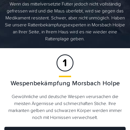
Wenn das mittelversetzte Futter jedoch nicht vollständig
gefressen wird und die Maus überlebt, wird sie gegen das
Medikament resistent. Schwer, aber nicht unmöglich. Haben
Sie unsere Rattenbekämpfungsexperten in Morsbach Holpe
an Ihrer Seite, in Ihrem Haus wird es nie wieder eine
Rattenplage geben.
Wespenbekämpfung Morsbach Holpe
Gewöhnliche und deutsche Wespen verursachen die
meisten Ärgernisse und schmerzhaften Stiche. Ihre
markanten gelben und schwarzen Körper werden immer
noch mit Hornissen verwechselt.