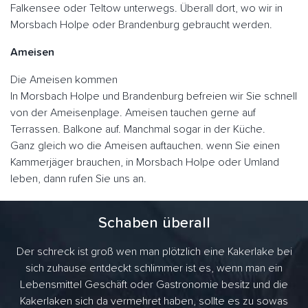
Falkensee oder Teltow unterwegs. Überall dort, wo wir in
Morsbach Holpe oder Brandenburg gebraucht werden.
Ameisen
Die Ameisen kommen
In Morsbach Holpe und Brandenburg befreien wir Sie schnell
von der Ameisenplage. Ameisen tauchen gerne auf
Terrassen. Balkone auf. Manchmal sogar in der Küche.
Ganz gleich wo die Ameisen auftauchen. wenn Sie einen
Kammerjäger brauchen, in Morsbach Holpe oder Umland
leben, dann rufen Sie uns an.
Schaben überall
Der schreck ist groß wen man plötzlich eine Kakerlake bei
sich zuhause entdeckt schlimmer ist es, wenn man ein
Lebensmittel Geschäft oder Gastronomie besitz und die
Kakerlaken sich da vermehret haben, sollte es zu sowas