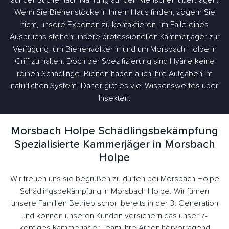
auf der Suche nach Nahrung auf den Menschen übertragen.
Wenn Sie Bienenstöcke in Ihrem Haus finden, zögern Sie
nicht, unsere Experten zu kontaktieren. Im Falle eines
Ausbruchs stehen unsere professionellen Kammerjäger zur
Verfügung, um Bienenvölker in und um Morsbach Holpe in
Griff zu halten. Doch per Spezifizierung sind Hyäne keine
reinen Schädlinge. Bienen haben auch ihre Aufgaben im
natürlichen System. Daher gibt es viel Wissenswertes über
Insekten.
Morsbach Holpe Schädlingsbekämpfung
Spezialisierte Kammerjäger in Morsbach
Holpe
Wir freuen uns sie begrüßen zu dürfen bei Morsbach Holpe
Schädlingsbekämpfung in Morsbach Holpe. Wir führen
unsere Familien Betrieb schon bereits in der 3. Generation
und können unseren Kunden versichern das unser 7-
köpfiges Kammerjäger Team ihre Arbeit hervorragend